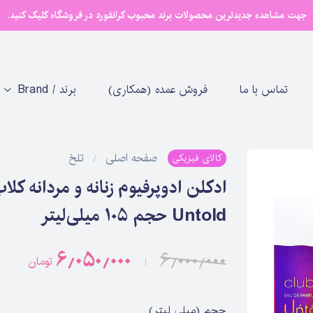
جهت مشاهده جدیدترین محصولات برند محبوب کرانفورد در فروشگاه کلیک کنید.
تماس با ما
فروش عمده (همکاری)
برند / Brand
صفحه اصلی
تلخ
کالای فیزیکی
Untold حجم 105 میلی‌لیتر
۶٫۰۵۰٫۰۰۰
۶٫۰۰۰٫۰۰۰
تومان
حجم (میلی لیتر)