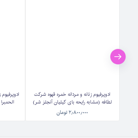
ادوپرفیوم زنانه و مردانه خمره قهوه شرکت
ادوپرفیوم 
لطافه (مشابه رایحه بای کیلیان آنجلز شر)
الحمبرا 
Lattafa Khamrah Qahwa حجم 100
۲٫۸۰۰٫۰۰۰
تومان
میلی لیتر