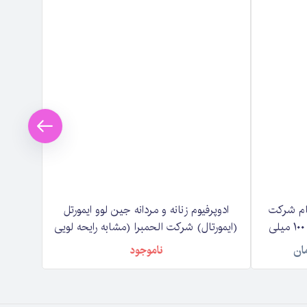
نغام شرکت
ادوپرفیوم زنانه و مردانه جین لوو ایمورتل
ادکلن 
لطافه Lattafa Angham حجم ۱۰۰ میلی
(ایمورتال) شرکت الحمبرا (مشابه رایحه لویی
لطافه Lattafa Eclaire حجم 100 میلی لیتر
ویتون ) Alhambra Jean Lowe immortel
ان
ناموجود
حجم 100 میلی لیتر