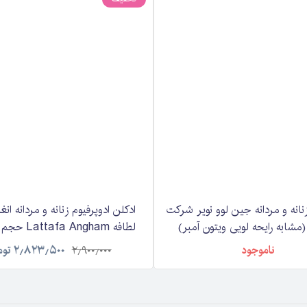
زنانه و مردانه جین لوو نویر شرکت
ادکلن ادوپرفیوم زنانه و مردانه ا
(مشابه رایحه لویی ویتون آمبر)
Alhambra Jean Lowe noir حجم 100
لیتر
ناموجود
۲٫۹۰۰٫۰۰۰
۲٫۸۲۳٫۵۰۰
توم
میلی لیتر