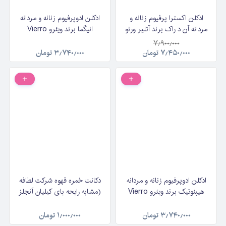
ادکلن اکسترا پرفیوم زنانه و
ادکلن ادوپرفیوم زنانه و مردانه
مردانه آن د راک برند آتلیر ورنو
انیگما برند ویئرو Vierro
On the Rock by Atelier
Enigma حجم ۱۰۰ میلی‌لیتر
۷٫۹۰۰٫۰۰۰
Verno حجم ۱۰۰ میلی‌لیتر
۷٫۴۵۰٫۰۰۰
تومان
۳٫۷۴۰٫۰۰۰
تومان
ادکلن ادوپرفیوم زنانه و مردانه
دکانت خمره قهوه شرکت لطافه
هیپنوتیک برند ویئرو Vierro
(مشابه رایحه بای کیلیان آنجلز
Hypnotic حجم ۱۰۰ میلی‌لیتر
شر) Lattafa Khamrah
Qahwa حجم ۲۰ میلی لیتر
۳٫۷۴۰٫۰۰۰
تومان
۱٫۰۰۰٫۰۰۰
تومان