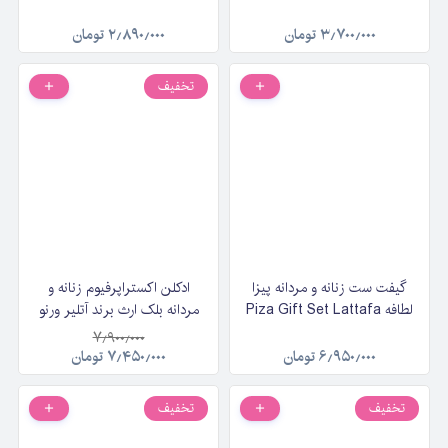
Alhambra Coeur Sunny
Lattafa Bade'e Al Oud
Amethyst Fusion حجم 100
حجم 100 میلی لیتر
۳٫۷۰۰٫۰۰۰
تومان
۲٫۸۹۰٫۰۰۰
تومان
میلی لیتر
تخفیف
گیفت ست زنانه و مردانه پیزا
ادکلن اکستراپرفیوم زنانه و
لطافه Piza Gift Set Lattafa
مردانه بلک ارث برند آتلیر ورنو
Atelier Verno Black Earth
۷٫۹۰۰٫۰۰۰
حجم ۱۰۰ میلی‌لیتر
۶٫۹۵۰٫۰۰۰
تومان
۷٫۴۵۰٫۰۰۰
تومان
تخفیف
تخفیف