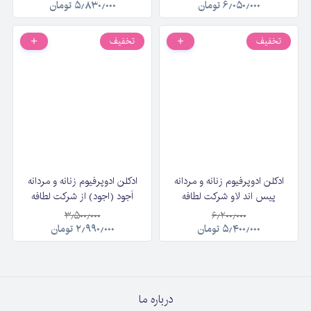
Valer حجم ۱۰۰ میلی‌لیتر
میلی‌لیتر
۶٫۰۵۰٫۰۰۰
تومان
۵٫۸۳۰٫۰۰۰
تومان
تخفیف
تخفیف
ادکلن ادوپرفیوم زنانه و مردانه
ادکلن ادوپرفیوم زنانه و مردانه
پیس اند لاو شرکت لطافه
اَجود (اجود) از شرکت لطافه
Lattafa Piece & Love حجم
Lattafa AJWAD حجم ۶۰
۳٫۵۰۰٫۰۰۰
۶٫۲۰۰٫۰۰۰
۱۰۰ میلی‌لیتر
میلی لیتر
۵٫۴۰۰٫۰۰۰
تومان
۲٫۹۹۰٫۰۰۰
تومان
درباره ما