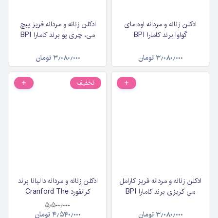
ادکلن زنانه و مردانه اوه مای
ادکلن زنانه و مردانه فریز پیچ
گواوا برند کامارا BPI
می، چری یو برند کامارا BPI
CAMARA FREEZE PEACH
CAMARA FREEZE OH MY
GUAVA حجم ۹۰ میلی‌لیتر
ME, CHERRY YOU حجم ۹۰
۳٫۰۸۰٫۰۰۰
تومان
۳٫۰۸۰٫۰۰۰
تومان
میلی‌لیتر
تخفیف
ادکلن زنانه و مردانه فریز کارامل
ادکلن زنانه و مردانه دالیانا برند
می کریزی برند کامارا BPI
کرانفورد Cranford The
CAMARA FREEZE
Exclusive Daliana حجم ۱۲۰
۵٫۵۰۰٫۰۰۰
CARAMEL ME CRAZY
میلی‌لیتر
۳٫۰۸۰٫۰۰۰
تومان
۴٫۵۴۰٫۰۰۰
تومان