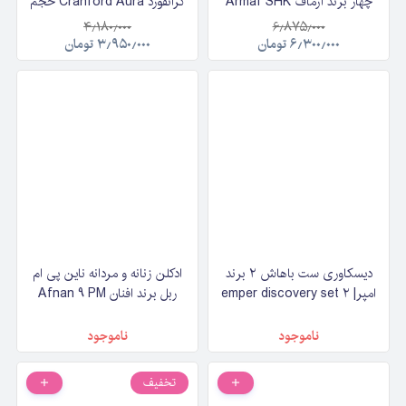
چهار برند آرماف Armaf SHK
کرانفورد Cranford Aura حجم
IV by Saoud Al Kaabi حجم
100 میلی‌لیتر
۴٫۱۸۰٫۰۰۰
۶٫۸۷۵٫۰۰۰
۱۰۰ میلی‌لیتر
۶٫۳۰۰٫۰۰۰
تومان
۳٫۹۵۰٫۰۰۰
تومان
دیسکاوری ست باهاش ۲ برند
ادکلن زنانه و مردانه ناین پی ام
امپر| ۲ emper discovery set
ربل برند افنان Afnan 9 PM
bahash حجم مجموع ۱۲۰
Rebel حجم ۱۰۰ میلی‌لیتر
میلی‌لیتر
ناموجود
ناموجود
تخفیف