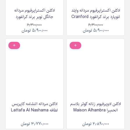
ادکلن اکستراپرفیوم مردانه وایلد
ادکلن اکستراپرفیوم مردانه
لئوپارد برند کرانفورد Cranford
جانگل نویر برند کرانفورد
Wild Leopard حجم ۱۰۰ میلی
Cranford Jungle Noir حجم
۶٫۳۰۰٫۰۰۰
۶٫۳۰۰٫۰۰۰
لیتر
۱۰۰ میلی‌لیتر
۵٫۹۰۰٫۰۰۰
تومان
۵٫۹۰۰٫۰۰۰
تومان
ادکلن ادوپرفیوم زنانه کوئر بلاسم
ادکلن مردانه النشامه کاپریس
الحمبرا Maison Alhambra
لطافه Lattafa Al Nashama
Coeur Blossom حجم 100
Caprice حجم 100 میلی‌لیتر
میلی لیتر
۲٫۸۹۰٫۰۰۰
تومان
۳٫۷۷۰٫۰۰۰
تومان