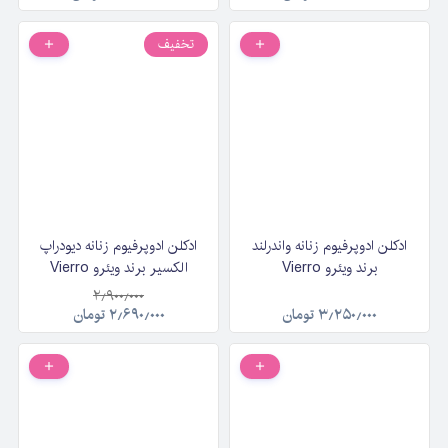
تخفیف
ادکلن ادوپرفیوم زنانه واندرلند
ادکلن ادوپرفیوم زنانه دیودراپ
برند ویئرو Vierro
الکسیر برند ویئرو Vierro
Wonderland Pour Femme
Dewdrop Elixir حجم ۱۰۰
۲٫۹۰۰٫۰۰۰
حجم ۸۵ میلی‌لیتر
میلی‌لیتر
۳٫۲۵۰٫۰۰۰
تومان
۲٫۶۹۰٫۰۰۰
تومان