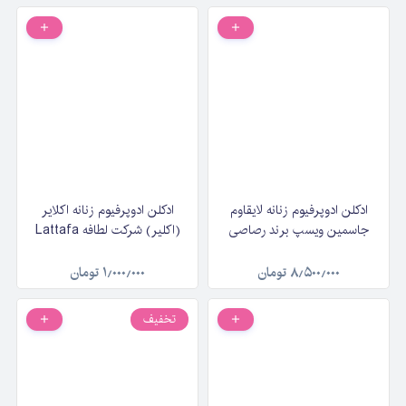
ادکلن ادوپرفیوم زنانه لایقاوم
ادکلن ادوپرفیوم زنانه اکلایر
جاسمین ویسپ برند رصاصی
(اکلیر) شرکت لطافه Lattafa
Rasasi La Yuqawam
Eclaire حجم ۲۰ میلی‌لیتر
Jasmine Wisp حجم ۷۵
۸٫۵۰۰٫۰۰۰
تومان
۱٫۰۰۰٫۰۰۰
تومان
میلی‌لیتر
تخفیف