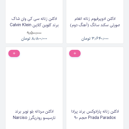
ادکلن ادوپرفیوم زنانه انغام
ادکلن زنانه سی کی وان شاک
صورتی سکند سانگ (آهنگ دوم)
برند کلوین کلاین Calvin Klein
لطافه | Lattafa Angham
CK One Shock For Her
۹٫۵۰۰٫۰۰۰
Second Song حجم ۱۰۰
حجم ۲۰۰ میلی‌لیتر
۳٫۶۴۰٫۰۰۰
تومان
۸٫۸۰۰٫۰۰۰
تومان
میلی‌لیتر
ادکلن زنانه پارادوکس برند پرادا
ادکلن مردانه بلو نویر برند
Prada Paradox حجم ۹۰
نارسیسو رودریگرز Narciso
میلی‌لیتر
Rodriguez For Him Bleu