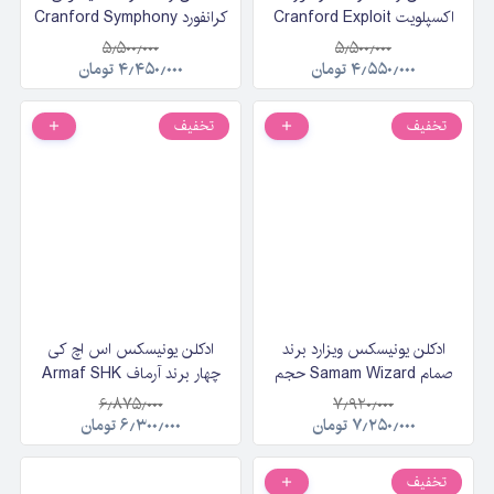
اکسپلویت Cranford Exploit
کرانفورد Cranford Symphony
حجم 125 میلی لیتر
حجم 125 میلی لیتر
۵٫۵۰۰٫۰۰۰
۵٫۵۰۰٫۰۰۰
۴٫۵۵۰٫۰۰۰
تومان
۴٫۴۵۰٫۰۰۰
تومان
تخفیف
تخفیف
ادکلن یونیسکس ویزارد برند
ادکلن یونیسکس اس اچ کی
صمام Samam Wizard حجم
چهار برند آرماف Armaf SHK
۱۰۰ میلی‌لیتر
IV by Saoud Al Kaabi حجم
۶٫۸۷۵٫۰۰۰
۷٫۹۲۰٫۰۰۰
۱۰۰ میلی‌لیتر
۷٫۲۵۰٫۰۰۰
تومان
۶٫۳۰۰٫۰۰۰
تومان
تخفیف