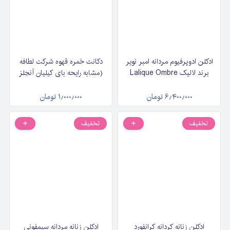
ادکلن ادوپرفیوم مردانه امبر نویر
دکانت خمره قهوه شرکت لطافه
برند لالیک Lalique Ombre
(مشابه رایحه بای کیلیان آنجلز
Noir حجم ۱۰۰ میلی‌لیتر
شر) Lattafa Khamrah
Qahwa حجم ۲۰ میلی لیتر
۶٫۴۰۰٫۰۰۰
تومان
۱٫۰۰۰٫۰۰۰
تومان
تخفیف
تخفیف
ادکلن زنانه کردانه کرانفورد
ادکلن زنانه مردانه سیمفونی