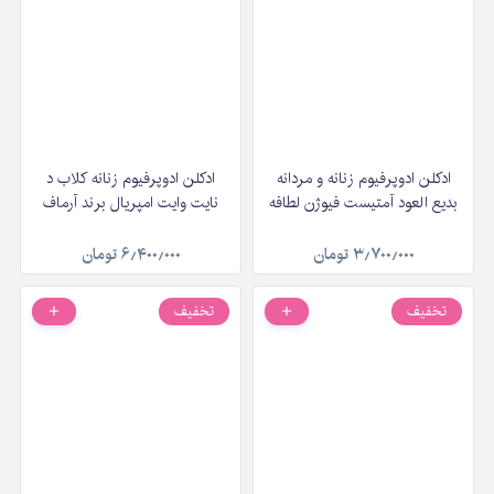
ادکلن ادوپرفیوم زنانه و مردانه
ادکلن ادوپرفیوم زنانه کلاب د
بدیع العود آمتیست فیوژن لطافه
نایت وایت امپریال برند آرماف
Armaf Club de Nuit
Lattafa Bade'e Al Oud
Amethyst Fusion حجم 100
Impérial حجم ۱۰۵ میلی لیتر
۳٫۷۰۰٫۰۰۰
تومان
۶٫۴۰۰٫۰۰۰
تومان
میلی لیتر
تخفیف
تخفیف