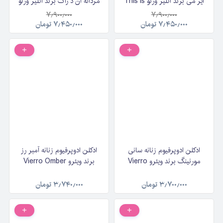
ایز می برند آتلیر ورنو This is
مردانه آن د راک برند آتلیر ورنو
me by Atelier Verno حجم
On the Rock by Atelier
۷٫۹۰۰٫۰۰۰
۷٫۹۰۰٫۰۰۰
۱۰۰ میلی لیتر
Verno حجم ۱۰۰ میلی‌لیتر
۷٫۴۵۰٫۰۰۰
تومان
۷٫۴۵۰٫۰۰۰
تومان
ادکلن ادوپرفیوم زنانه سانی
ادکلن ادوپرفیوم زنانه آمبر رز
مورنینگ برند ویئرو Vierro
برند ویئرو Vierro Omber
Sunny Morning حجم ۸۵
Rose حجم ۱۰۰ میلی‌لیتر
میلی‌لیتر
۳٫۷۰۰٫۰۰۰
تومان
۳٫۷۴۰٫۰۰۰
تومان