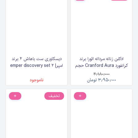
ادکلن زنانه مردانه ائورا برند
دیسکاوری ست باهاش ۲ برند
کرانفورد Cranford Aura حجم
امپر| ۲ emper discovery set
100 میلی‌لیتر
bahash حجم مجموع ۱۲۰
۴٫۱۸۰٫۰۰۰
میلی‌لیتر
۳٫۹۵۰٫۰۰۰
تومان
ناموجود
تخفیف